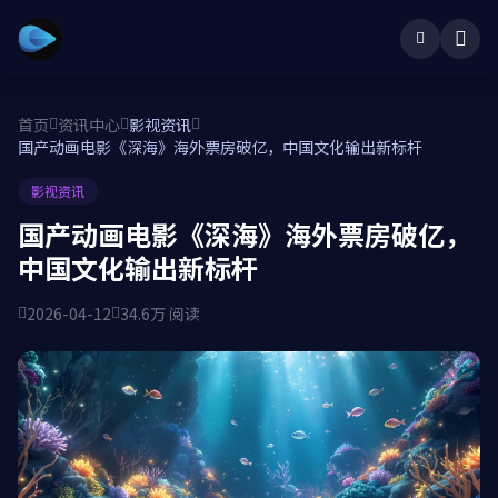
首页
资讯中心
影视资讯
国产动画电影《深海》海外票房破亿，中国文化输出新标杆
影视资讯
国产动画电影《深海》海外票房破亿，
中国文化输出新标杆
2026-04-12
34.6万 阅读