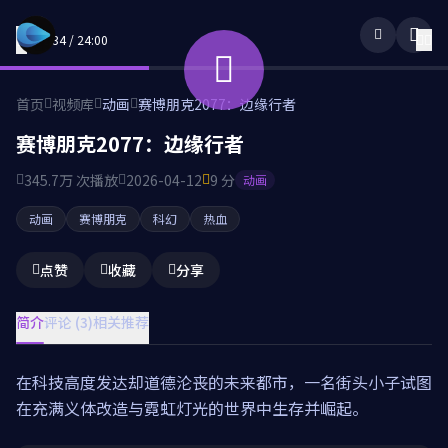
12:34 / 24:00
首页
视频库
动画
赛博朋克2077：边缘行者
赛博朋克2077：边缘行者
345.7万 次播放
2026-04-12
9 分
动画
动画
赛博朋克
科幻
热血
点赞
收藏
分享
简介
评论 (3)
相关推荐
在科技高度发达却道德沦丧的未来都市，一名街头小子试图
在充满义体改造与霓虹灯光的世界中生存并崛起。