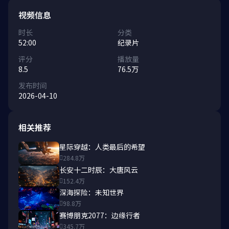
视频信息
时长
分类
52:00
纪录片
评分
播放量
8.5
76.5万
发布时间
2026-04-10
相关推荐
星际穿越：人类最后的希望
284.8万
长安十二时辰：大唐风云
152.4万
深海探险：未知世界
98.8万
赛博朋克2077：边缘行者
345.7万