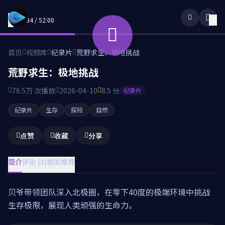
12:34 / 52:00
首页
视频库
纪录片
荒野求生：极地挑战
荒野求生：极地挑战
76.5万 次播放
2026-04-10
8.5 分
纪录片
纪录片
生存
探险
自然
点赞
收藏
分享
简介
评论 (3)
相关推荐
贝爷带领团队深入北极圈，在零下40度的极端环境中挑战
生存极限，展现人类顽强的生命力。