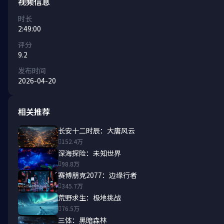
视频信息
时长
2:49:00
评分
9.2
发布时间
2026-04-20
相关推荐
长安十二时辰：大唐风云
152.4万
深海探险：未知世界
98.8万
赛博朋克2077：边缘行者
345.7万
荒野求生：极地挑战
76.5万
三体：黑暗森林