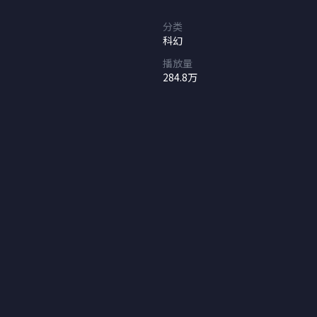
分类
科幻
播放量
284.8万